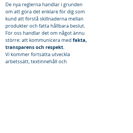
De nya reglerna handlar i grunden 
om att göra det enklare för dig som 
kund att förstå skillnaderna mellan 
produkter och fatta hållbara beslut. 
För oss handlar det om något ännu 
större: att kommunicera med 
fakta, 
transparens och respekt
.
Vi kommer fortsätta utveckla 
arbetssätt, textinnehåll och 
produktutbud i takt med att reglerna 
skärps. Har du frågor, funderingar 
eller önskar rådgivning kring 
hållbara produktval? Hör gärna av 
dig - vi hjälper dig gärna vidare.