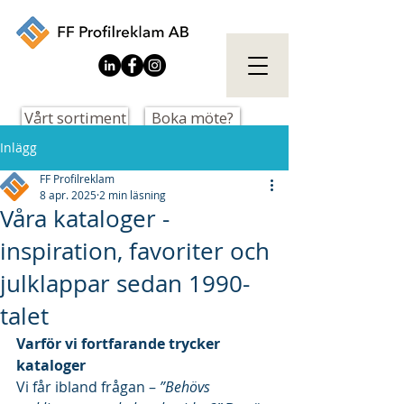
Vårt sortiment
Boka möte?
Inlägg
FF Profilreklam
8 apr. 2025
2 min läsning
Våra kataloger -
inspiration, favoriter och
julklappar sedan 1990-
talet
Varför vi fortfarande trycker 
kataloger
Vi får ibland frågan – 
”Behövs 