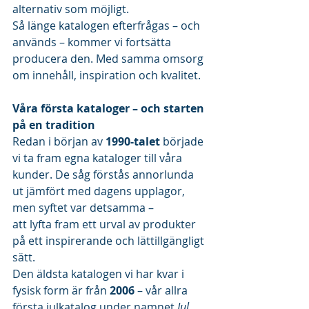
alternativ som möjligt.
Så länge katalogen efterfrågas – och 
används – kommer vi fortsätta 
producera den. Med samma omsorg 
om innehåll, inspiration och kvalitet.
Våra första kataloger – och starten 
på en tradition
Redan i början av 
1990-talet
 började 
vi ta fram egna kataloger till våra 
kunder. De såg förstås annorlunda 
ut jämfört med dagens upplagor, 
men syftet var detsamma –
att lyfta fram ett urval av produkter 
på ett inspirerande och lättillgängligt 
sätt.
Den äldsta katalogen vi har kvar i 
fysisk form är från 
2006
 – vår allra 
första julkatalog under namnet 
Jul 