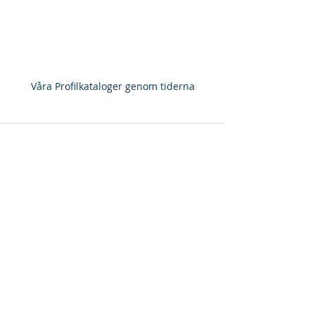
Våra Profilkataloger genom tiderna
Senaste inlägg
Visa alla