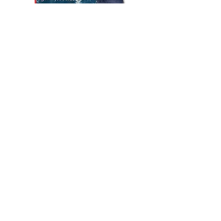
Beställ giveaways med tryck
Vill du ta fram giveaways med egen
logotyp?
Kontakta oss så hjälper vi dig hitta
rätt produkter för ditt företag eller
event.
Kontakt
Se giveaways i vårt sortiment
Kika gärna även på:
Muggar med tryck