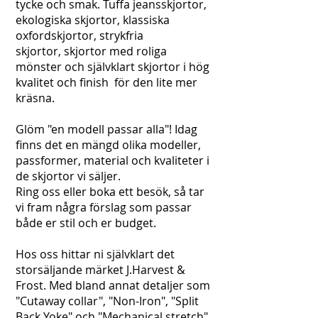
tycke och smak. Tuffa jeansskjortor,
ekologiska skjortor, klassiska
oxfordskjortor, strykfria
skjortor,
skjortor med roliga
mönster och självklart skjortor i hög
kvalitet och finish för den lite mer
kräsna.
Glöm "en modell passar alla"! Idag
finns det en mängd olika modeller,
passformer, material och kvaliteter i
de skjortor vi säljer.
Ring oss eller boka ett besök, så tar
vi fram några förslag som passar
både er stil och er budget.
Hos oss hittar ni självklart det
storsäljande märket J.Harvest &
Frost. Med bland annat detaljer som
"Cutaway collar", "Non-Iron", "Split
Back Yoke"
och "Mechanical stretch"