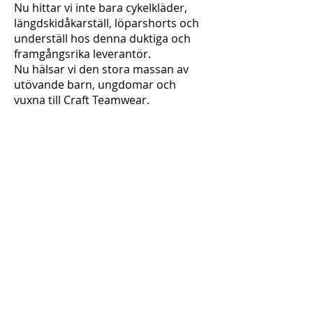
Nu hittar vi inte bara cykelkläder,
längdskidåkarställ, löparshorts och
underställ hos denna duktiga och
framgångsrika leverantör.
Nu hälsar vi den stora massan av
utövande barn, ungdomar och
vuxna till Craft Teamwear.
Mixa och matcha bland toppar och
byxor i flera olika utföranden,
modeller och färger. Att köpa
träningskläder och matchställ
ska inte vara svårt eller dyrt. Från
den lilla klubben, korpenlaget,
företagsgänget eller storklubben.
Här kan alla hitta något som passar.
Självklart hjälper vi till med tryck av
namn,
siffror, klubbmärke och sponsorer.