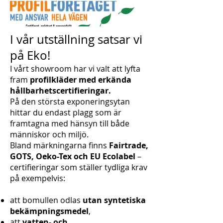
I vår utställning satsar vi
på Eko!
I vårt showroom har vi valt att lyfta
fram
profilkläder med erkända
hållbarhetscertifieringar.
På den största exponeringsytan
hittar du endast plagg som är
framtagna med hänsyn till både
människor och miljö.
Bland märkningarna finns
Fairtrade,
GOTS, Oeko-Tex och EU Ecolabel
–
certifieringar som ställer tydliga krav
på exempelvis:
att bomullen odlas
utan syntetiska
bekämpningsmedel
,
att
vatten- och