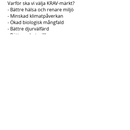
Varför ska vi välja KRAV-märkt?
- Bättre hälsa och renare miljö
- Minskad klimatpåverkan
- Ökad biologisk mångfald
- Bättre djurvälfärd
- Bättre arbetsvillkor
Läs mer på
www.krav.se
EU-ekologiskt
För att kunna säga att produkterna
är ekologiska krävs det att man
följer EU:s regler för ekologisk
produktion. Man ska var certifierad