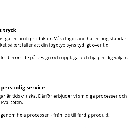
t tryck
et gäller profilprodukter. Våra logoband håller hög standa
lket säkerställer att din logotyp syns tydligt över tid.
der beroende på design och upplaga, och hjälper dig välja rä
personlig service
gar är tidskritiska. Därför erbjuder vi smidiga processer oc
kvaliteten.
p genom hela processen - från idé till färdig produkt.