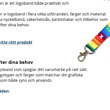
n är ett logoband både praktiskt och
 vi logoband i flera olika utföranden, färger och material.
ka nyckelband, säkerhetslås, karbinhakar och tillbehör som
efter dina behov.
itta rätt produkt
ter dina behov
logoband som speglar ditt varumärke på rätt sätt.
ogotyper och färger som matchar din grafiska
t som både syns och används.
åden: