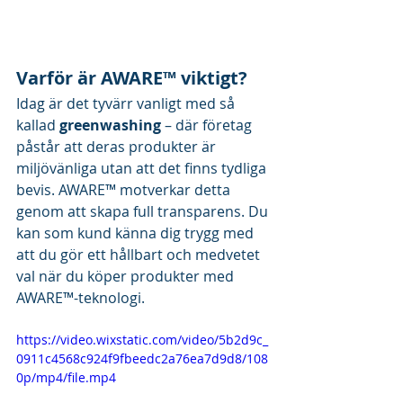
Varför är AWARE™ viktigt?
Idag är det tyvärr vanligt med så 
kallad 
greenwashing
 – där företag 
påstår att deras produkter är 
miljövänliga utan att det finns tydliga 
bevis. AWARE™ motverkar detta 
genom att skapa full transparens. Du 
kan som kund känna dig trygg med 
att du gör ett hållbart och medvetet 
val när du köper produkter med 
AWARE™-teknologi.
https://video.wixstatic.com/video/5b2d9c_
0911c4568c924f9fbeedc2a76ea7d9d8/108
0p/mp4/file.mp4