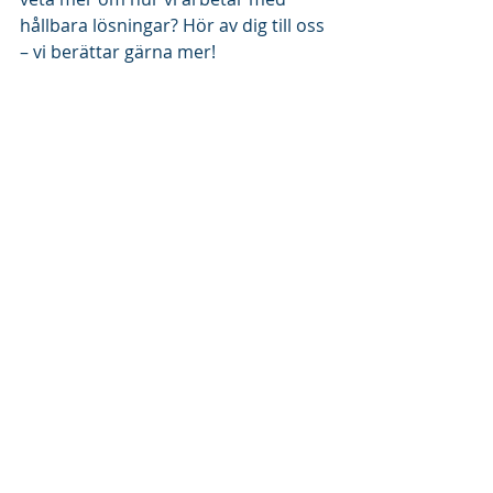
hållbara lösningar? Hör av dig till oss 
– vi berättar gärna mer!
#Hållbarhet
#Miljöpåverkan
#miljömedvetnaval
Senaste inlägg
Visa alla