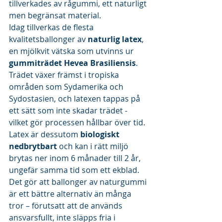
tillverkades av rågummi, ett naturligt 
men begränsat material.
Idag tillverkas de flesta 
kvalitetsballonger av 
naturlig latex
, 
en mjölkvit vätska som utvinns ur 
gummiträdet Hevea Brasiliensis
. 
Trädet växer främst i tropiska 
områden som Sydamerika och 
Sydostasien, och latexen tappas på 
ett sätt som inte skadar trädet - 
vilket gör processen hållbar över tid. 
Latex är dessutom 
biologiskt 
nedbrytbart
 och kan i rätt miljö 
brytas ner inom 6 månader till 2 år, 
ungefär samma tid som ett ekblad.
Det gör att ballonger av naturgummi 
är ett bättre alternativ än många 
tror – förutsatt att de används 
ansvarsfullt, inte släpps fria i 