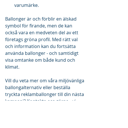
varumärke.
Ballonger är och förblir en älskad 
symbol för firande, men de kan 
också vara en medveten del av ett 
företags gröna profil. Med rätt val 
och information kan du fortsätta 
använda ballonger - och samtidigt 
visa omtanke om både kund och 
klimat.
Vill du veta mer om våra miljövänliga 
ballongalternativ eller beställa 
tryckta reklamballonger till din nästa 
kampanj? Kontakta oss gärna - vi 
hjälper dig hela vägen från idé till 
leverans!